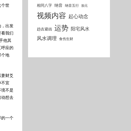
纳音
相同八字
纳音五行
这个世
胎元
视频内容
起心动念
运势
动，出发
阳宅风水
趋吉避凶
要看我们
风水调理
食伤生财
乎他其
互呼应的
那个地
以妻财爻
静不宜
环境不是
暗动想去
样的一个