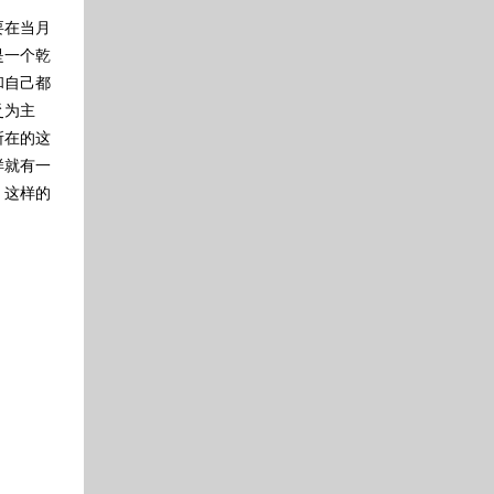
要在当月
是一个乾
和自己都
爻为主
所在的这
样就有一
，这样的