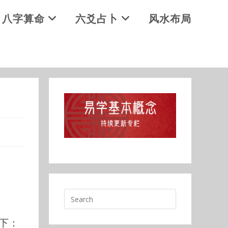
八字算命
六爻占卜
风水布局
下：