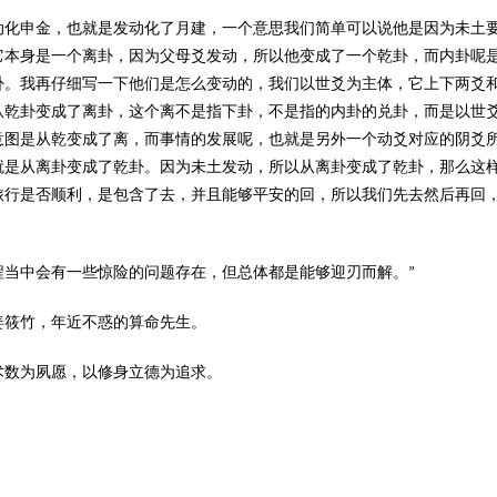
动化申金，也就是发动化了月建，一个意思我们简单可以说他是因为未土
它本身是一个离卦，因为父母爻发动，所以他变成了一个乾卦，而内卦呢
卦。我再仔细写一下他们是怎么变动的，我们以世爻为主体，它上下两爻
从乾卦变成了离卦，这个离不是指下卦，不是指的内卦的兑卦，而是以世
意图是从乾变成了离，而事情的发展呢，也就是另外一个动爻对应的阴爻
就是从离卦变成了乾卦。因为未土发动，所以从离卦变成了乾卦，那么这
旅行是否顺利，是包含了去，并且能够平安的回，所以我们先去然后再回
程当中会有一些惊险的问题存在，但总体都是能够迎刃而解。”
姜筱竹，年近不惑的算命先生。
术数为夙愿，以修身立德为追求。