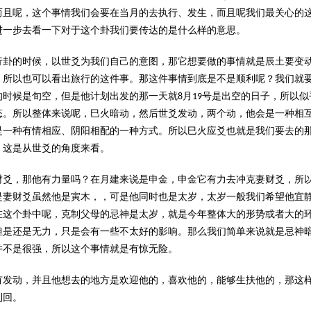
而且呢，这个事情我们会要在当月的去执行、发生，而且呢我们最关心的
进一步去看一下对于这个卦我们要传达的是什么样的意思。
行卦的时候，以世爻为我们自己的意图，那它想要做的事情就是辰土要变
，所以也可以看出旅行的这件事。那这件事情到底是不是顺利呢？我们就
时候是旬空，但是他计划出发的那一天就8月19号是出空的日子，所以似
态。所以整体来说呢，巳火暗动，然后世爻发动，两个动，他会是一种相
是一种有情相应、阴阳相配的一种方式。所以巳火应爻也就是我们要去的
。这是从世爻的角度来看。
财爻，那他有力量吗？在月建来说是申金，申金它有力去冲克妻财爻，所
是妻财爻虽然他是寅木，，可是他同时也是太岁，太岁一般我们希望他宜
在这个卦中呢，克制父母的忌神是太岁，就是今年整体大的形势或者大的
但是还是无力，只是会有一些不太好的影响。那么我们简单来说就是忌神
并不是很强，所以这个事情就是有惊无险。
有发动，并且他想去的地方是欢迎他的，喜欢他的，能够生扶他的，那这
利回。