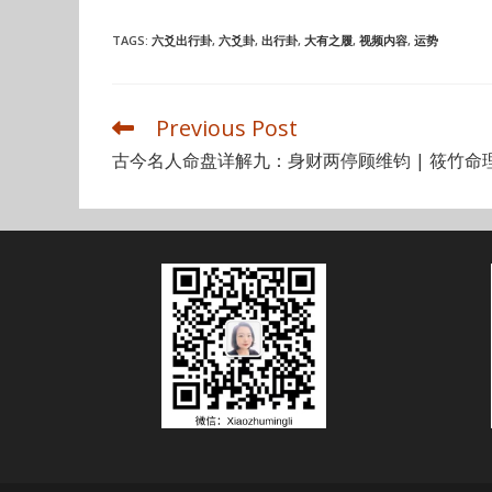
TAGS
:
六爻出行卦
,
六爻卦
,
出行卦
,
大有之履
,
视频内容
,
运势
Previous Post
Read
more
古今名人命盘详解九：身财两停顾维钧 | 筱竹命
articles