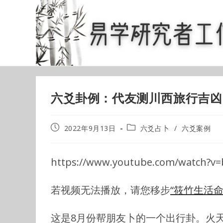
Skip
to
content
六爻卦例：代友测川西旅行吉凶
Post
Post
2022年9月13日
六爻占卜
/
六爻案例
published:
category:
https://www.youtube.com/watch?v=
若视频无法播放，请您移步
“筱竹生活
这是8月份帮朋友卜的一个出行卦。火