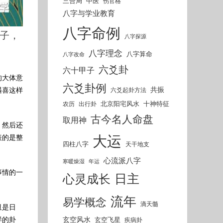
三合局
中医
伤官格
八字与学业教育
八字命例
日子，
八字探源
八字理念
八字算命
八字改命
六爻卦
六十甲子
的大体意
六爻卦例
共振
六爻起卦方法
遇喜这样
北京阳宅风水
十神特征
农历
出行卦
古今名人命盘
取用神
，然后还
大运
表的是整
四柱八字
天干地支
心流派八字
寒暖燥湿
年运
事情的一
日主
心灵成长
流年
易学概念
滴天髓
丑是日
玄空风水
玄空飞星
疾病卦
样的卦