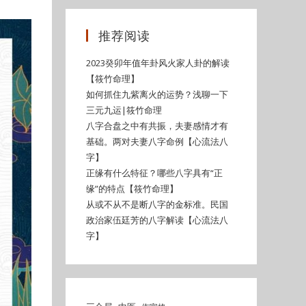
推荐阅读
2023癸卯年值年卦风火家人卦的解读
【筱竹命理】
如何抓住九紫离火的运势？浅聊一下
三元九运|筱竹命理
八字合盘之中有共振，夫妻感情才有
基础。两对夫妻八字命例【心流法八
字】
正缘有什么特征？哪些八字具有“正
缘”的特点【筱竹命理】
从或不从不是断八字的金标准。民国
政治家伍廷芳的八字解读【心流法八
字】