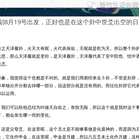
计划8月19号出发，正好也是在这个卦中世爻出空的
有之天泽履卦，火天大有呢，火代表保佑，天呢就是乾为天。所以整个卦
意思，那么天泽履就是变卦，是天泽履卦，天泽履代表了安中防危、忧中
状态。
卦象，我觉得这个也都是不对的。就是我们用易经来去卜卦，不管是卦辞
够单独分开分裂去掉哪一部分，说这部分就是没有用的。而往往卦辞它代
加以运用。
，我们可以给他总结为叫做天自佑之，有惊无险，所以这个就是我对这个
下，都会发生哪一些的变化。
，还是父母爻。在这里呢，这个丑土是不能够看做是化退神的，而是因为
土，它化作申金，在这里呢，申金是月建，所以六五爻未土化作月建，这