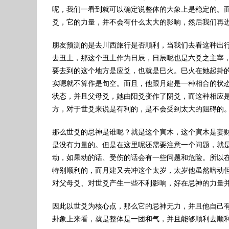
呢，我们一看到就可以确定说整体的大象上是稳定的。
爻，它的力量，并不会有什么太大的影响，然后我们再
朋友预测的是去川西旅行是否顺利，当我们去看这种出
去丑土，那这个丑土作为日辰，日辰呢也是六爻之主宰
要去到的这个地方是应爻，也就是巳火。巳火在她起卦的
实嗯就不算作是旬空。而且，他跟月建是一种相合的状
状态，并且父母爻，她由阳爻变作了阴爻，而这种相应
方，对于世爻来说是有利的，是不会受到太大的阻碍的
那么世爻的忌神是谁呢？就是这个寅木，这个寅木是妻
是没有力量的。但是在这里呢还需要注意一个问题，就
动，如果动的话、受伤的话会有一些问题和危险。所以
特别顺利的，而月建又去冲这个太岁，太岁他虽然暗动
对父母爻、对世爻产生一些不利影响，好在忌神的力量
因此以世爻为核心点，那么它的忌神无力，并且他自己
卦象上来看，就是整体是一团和气，并且能够顺利去顺