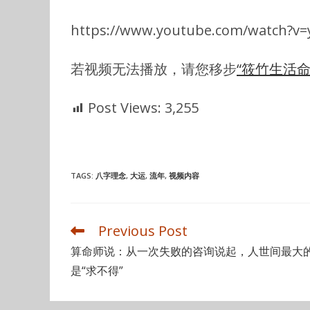
https://www.youtube.com/watch?v
若视频无法播放，请您移步
“筱竹生活命
Post Views:
3,255
TAGS
:
八字理念
,
大运
,
流年
,
视频内容
Previous Post
Read
more
算命师说：从一次失败的咨询说起，人世间最大
articles
是“求不得”