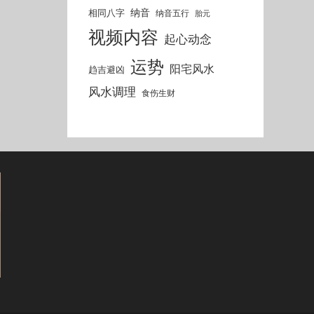
纳音
相同八字
纳音五行
胎元
视频内容
起心动念
运势
阳宅风水
趋吉避凶
风水调理
食伤生财