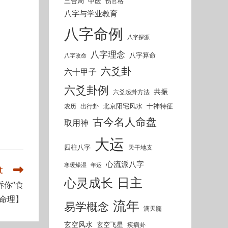
三合局
中医
伤官格
八字与学业教育
八字命例
八字探源
八字理念
八字算命
八字改命
六爻卦
六十甲子
六爻卦例
共振
六爻起卦方法
北京阳宅风水
十神特征
农历
出行卦
古今名人命盘
取用神
大运
四柱八字
天干地支
心流派八字
寒暖燥湿
年运
t
日主
心灵成长
你“食
命理】
流年
易学概念
滴天髓
玄空风水
玄空飞星
疾病卦